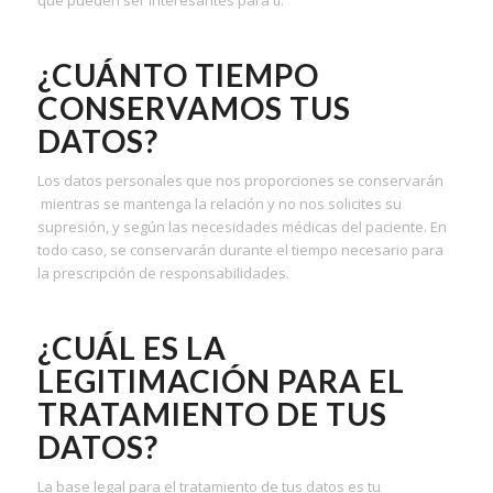
que pueden ser interesantes para ti.
¿CUÁNTO TIEMPO
CONSERVAMOS TUS
DATOS?
Los datos personales que nos proporciones se conservarán
mientras se mantenga la relación y no nos solicites su
supresión, y según las necesidades médicas del paciente. En
todo caso, se conservarán durante el tiempo necesario para
la prescripción de responsabilidades.
¿CUÁL ES LA
LEGITIMACIÓN PARA EL
TRATAMIENTO DE TUS
DATOS?
La base legal para el tratamiento de tus datos es tu