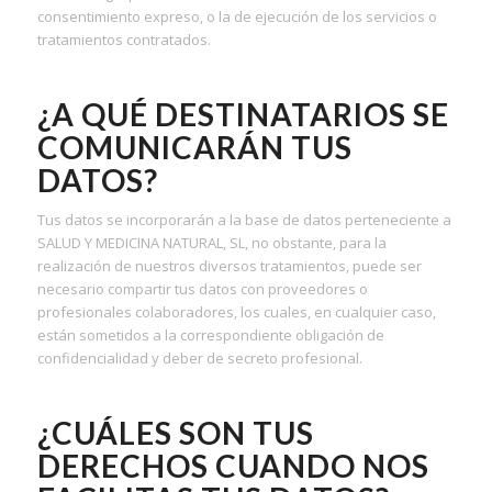
consentimiento expreso, o la de ejecución de los servicios o
tratamientos contratados.
¿A QUÉ DESTINATARIOS SE
COMUNICARÁN TUS
DATOS
?
Tus datos se incorporarán a la base de datos perteneciente a
SALUD Y MEDICINA NATURAL, SL, no obstante, para la
realización de nuestros diversos tratamientos, puede ser
necesario compartir tus datos con proveedores o
profesionales colaboradores, los cuales, en cualquier caso,
están sometidos a la correspondiente obligación de
confidencialidad y deber de secreto profesional.
¿CUÁLES SON TUS
DERECHOS CUANDO NOS