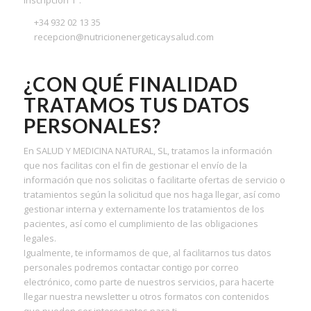
inscripción 1ª.
+34 932 02 13 35
recepcion@nutricionenergeticaysalud.com
¿CON QUÉ FINALIDAD
TRATAMOS TUS DATOS
PERSONALES?
En SALUD Y MEDICINA NATURAL, SL, tratamos la información
que nos facilitas con el fin de gestionar el envío de la
información que nos solicitas o facilitarte ofertas de servicio o
tratamientos según la solicitud que nos haga llegar, así como
gestionar interna y externamente los tratamientos de los
pacientes, así como el cumplimiento de las obligaciones
legales.
Igualmente, te informamos de que, al facilitarnos tus datos
personales podremos contactar contigo por correo
electrónico, como parte de nuestros servicios, para hacerte
llegar nuestra newsletter u otros formatos con contenidos