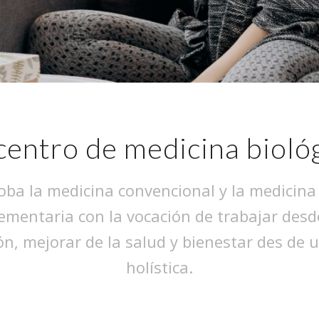
centro de medicina bioló
ba la medicina convencional y la medicina
mentaria con la vocación de trabajar desd
n, mejorar de la salud y bienestar des de 
holística.