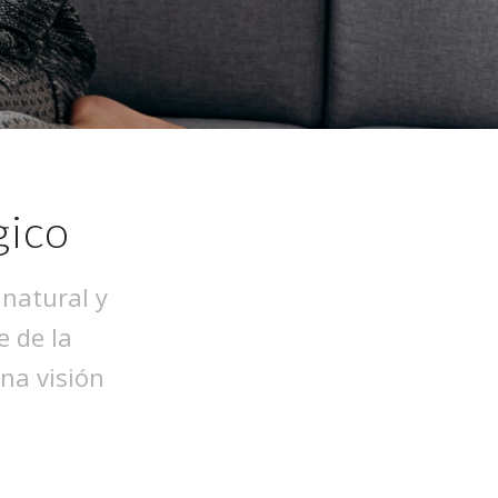
gico
 natural y
e de la
una visión