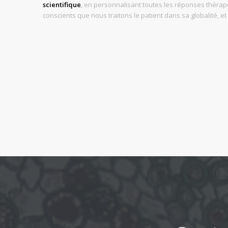
scientifique
, en personnalisant toutes les réponses théra
conscients que nous traitons le patient dans sa globalité, e