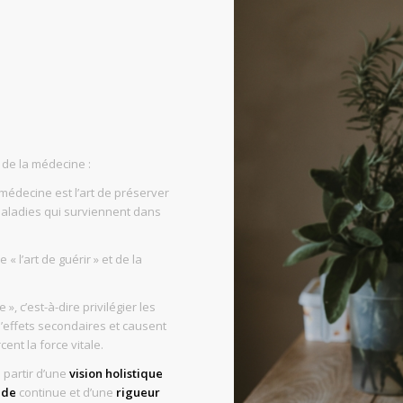
de la médecine :
médecine est l’art de préserver
 maladies qui surviennent dans
« l’art de guérir » et de la
», c’est-à-dire privilégier les
’effets secondaires et causent
ent la force vitale.
à partir d’une
vision holistique
ude
continue et d’une
rigueur